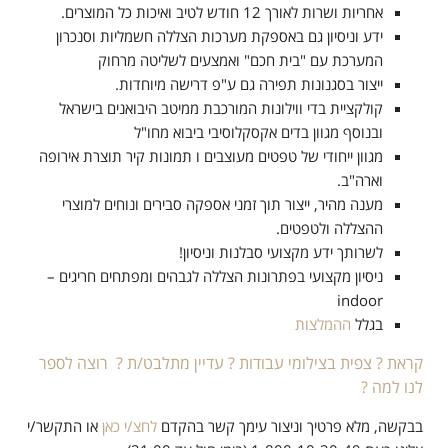
אחריות ושרות לאורך 12 חודש לטיב ואיכות כל המוצרים.
ידע וניסיון גם באספקת מערכות הצללה חשמליות וסנכרון
המערכת עם "בית חכם" ואמצעים לשליטה מרחוק
ייצור בסגנונות תפירה גם ע"פ דרישה מיוחדות.
קולקציית בדי ווילונות המורכבת ממיטב היבואנים בישראל
ובנוסף מגוון בדים אקסקלוסיבי ביבוא מחו"ל
מגוון ייחודי של טפטים מעוצבים ו תמונות קיר תוצרת אירופה
וארה"ב.
מענה מהיר, ייצור תוך זמני אספקה סבירים ונוחים למוצרי
ההצללה ולטפטים.
לשרותך ידע מקצועי סבלנות וניסיון!
ניסיון מקצועי בפתרונות הצללה לגבהים ומפתחים חריגים –
indoor
בגלל
ההמלצות
קראת ? צפית בצילומי עבודות ? עדיין מתלבט/ת ? רוצה לספר
לנו למה ?
בבקשה, מלא פרטיך וניצור עימך קשר בהקדם
לחצ/י כאן
או התקשר/י