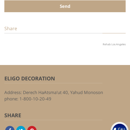
Send
Share
Rehab Los Angeles
ELIGO DECORATION
Address: Derech HaAtsma'ut 40, Yahud Monoson
phone: 1-800-10-20-49
SHARE